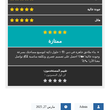
جودة عالية
هائل
ممتازة
🔹 بناء ملاحق جاهزة في دبي 🏗️✨ حلول ذكية لتوسيع مساحتك بسرعة
وجودة عالية! 🏡💡 احصل على تصميم عصري وتكلفة مناسبة ⏳💰 تواصل
معنا الآن! 📞🚀
تقييم المستخدمون:
كن أول المصوتون !
Admin
مارس 27, 2025