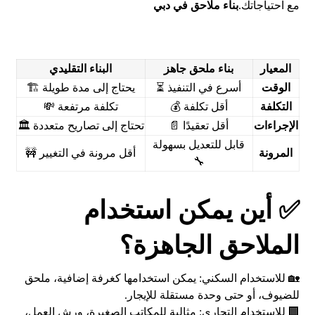
مع احتياجاتك.
بناء ملاحق في دبي
المعيار
بناء ملحق جاهز
البناء التقليدي
الوقت
أسرع في التنفيذ ⏳
يحتاج إلى مدة طويلة 🏗️
التكلفة
أقل تكلفة 💰
تكلفة مرتفعة 💸
الإجراءات
أقل تعقيدًا 📄
تحتاج إلى تصاريح متعددة 🏛️
قابل للتعديل بسهولة
المرونة
أقل مرونة في التغيير 🚧
🔧
✅ أين يمكن استخدام
الملاحق الجاهزة؟
🏡 للاستخدام السكني: يمكن استخدامها كغرفة إضافية، ملحق
للضيوف، أو حتى وحدة مستقلة للإيجار.
🏢 للاستخدام التجاري: مثالية للمكاتب الصغيرة، ورش العمل،