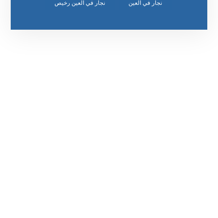
نجار في العين
نجار في العين رخيص
رقم الهاتف
0542860584
مواقعنا