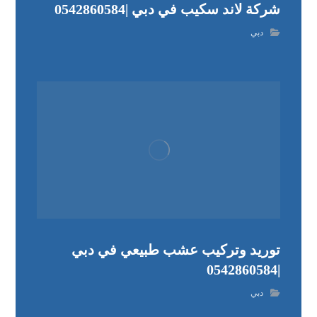
شركة لاند سكيب في دبي |0542860584
دبي
توريد وتركيب عشب طبيعي في دبي
|0542860584
دبي