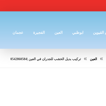
 القيوين
ابوظبي
العين
الفجيرة
عجمان
العين
تركيب بديل الخشب للجدران في العين |0542860584