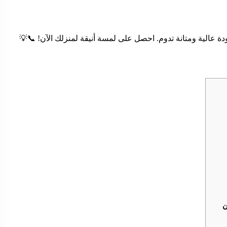
🏡✨ – ديكور عصري بجودة عالية ومتانة تدوم. احصل على لمسة أ
