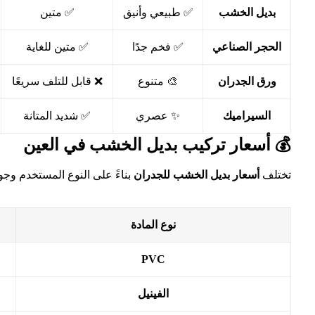
بديل الخشب
✅ طبيعي وأنيق
✅ متين
الحجر الصناعي
✅ فخم جدًا
✅ متين للغاية
ورق الجدران
🎨 متنوع
❌ قابل للتلف سريعًا
السيراميك
✨ عصري
✅ شديد المتانة
💰 أسعار تركيب بديل الخشب في العين
تختلف
أسعار بديل الخشب للجدران
بناءً على النوع المستخدم وجود
نوع المادة
PVC
الفينيل