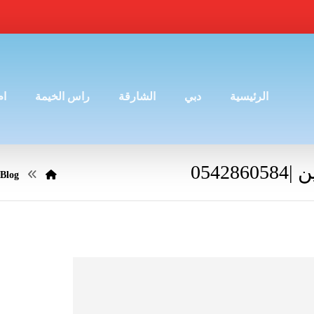
الرئيسية
دبي
الشارقة
راس الخيمة
ام
054
Blog