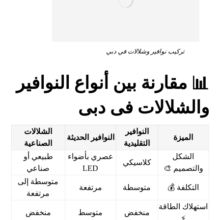
تركيب نوافير وشلالات في دبي
📊 مقارنة بين أنواع النوافير
والشلالات فى دبى
النوافير
الشلالات
الميزة
النوافير الحديثة
التقليدية
الصناعية
الشكل
عصري بأضواء
طبيعي أو
كلاسيكي
والتصميم 🎨
LED
صناعي
متوسطة إلى
التكلفة 💰
متوسطة
مرتفعة
مرتفعة
استهلاك الطاقة
منخفض
متوسط
منخفض
⚡