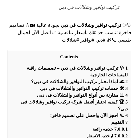
تركيب نوافير وشلالات في دبي
💦✨
تركيب نوافير وشلالات في دبي
بجودة عالية 🏡💧 تصاميم
فاخرة تناسب حدائقك بأسعار تنافسية ✅ اتصل الآن لجمال
طبيعي 📞🌿 #دبي #نوافير #شلالات
Contents
1
💦 تركيب نوافير وشلالات في دبي – تصميمات راقية
للمساحات الخارجية
2
🌊 لماذا تختار تركيب النوافير والشلالات فى دبى؟
3
🛠️ خدمات تركيب النوافير والشلالات في دبى
4
📊 مقارنة بين أنواع النوافير والشلالات فى دبى
5
🏆 كيفية اختيار أفضل شركة تركيب نوافير وشلالات فى
دبى؟
6
📞 احجز الآن واحصل على تصميم فاخر!
7
التقييم
7.0.0.1
خدمه رائعة
7.0.0.2
ارخص الاسعار