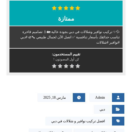
ممتازة
💦✨ تركيب نوافير وشلالات في دبي بجودة عالية 🏡💧 تصاميم فاخرة
تناسب حدائقك بأسعار تنافسية ✅ اتصل الآن لجمال طبيعي 📞🌿 #دبي
#نوافير #شلالات
تقييم المستخدمون:
كن أول المصوتون !
Admin
مارس 18, 2025
دبي
افضل تركيب نوافير و شلالات في دبي