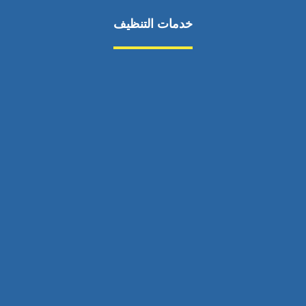
خدمات التنظيف
مكافحة الآفات
مركبة
بناء
غسيل سيارة
صيانة
تجاري
عادي
خدمات
الداخلية
الخارج
اتصال
لورم
معلومات
الخارج
خدمات