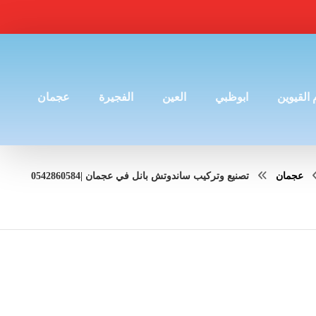
 القيوين
ابوظبي
العين
الفجيرة
عجمان
عجمان
تصنيع وتركيب ساندوتش بانل في عجمان |0542860584