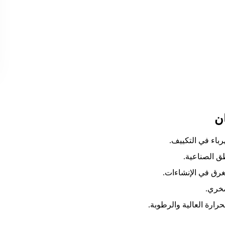

💠 عزل حراري قو
💠 عزل صوتي
💠 سهولة وسرعة ا
💠 مق
💠 متانة عالية: يتحمل ا