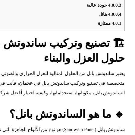
4.0.0.3
جودة عالية
4.0.0.4
هائل
4.0.1
ممتازة
🏗️ تصنيع وتركيب ساندوتش 
حلول العزل والبناء
يعتبر ساندوتش بانل من الحلول المثالية للعزل الحراري والصوتي 
متخصصة في تصنيع وتركيب ساندوتش بانل في
عجمان
، فأنت في
الساندوتش بانل، مكوناتها، استخداماتها، وكيفية اختيار أفضل شرك
🔹 ما هو الساندوتش بانل؟
ساندوتش بانل (Sandwich Panel) هو نوع من الألواح الجاهزة التي تتكون من ثلاث طبقات: