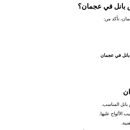
🔍 كيف تختار أف
عند البحث ع
تصنيع وتركيب 

🔹 تحديد الاحت
🔹 تحضير الهيكل:
🔹 ت