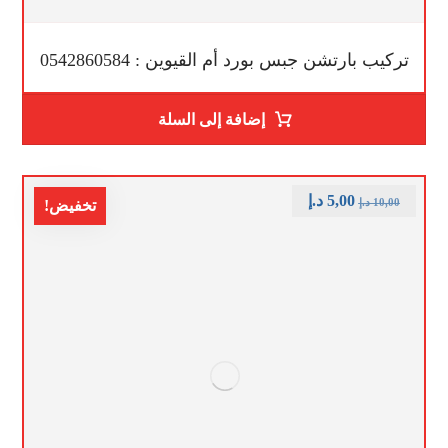
تركيب بارتشن جبس بورد أم القيوين : 0542860584
إضافة إلى السلة
5,00
د.إ
10,00
د.إ
تخفيض!