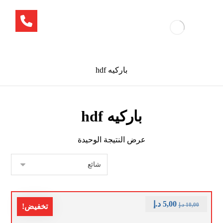
باركيه hdf
باركيه hdf
عرض النتيجة الوحيدة
5,00
د.إ
10,00
د.إ
تخفيض!