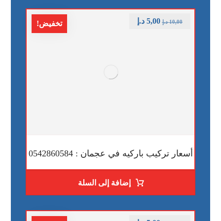
5,00
د.إ
10,00
د.إ
تخفيض!
أسعار تركيب باركيه في عجمان : 0542860584
إضافة إلى السلة