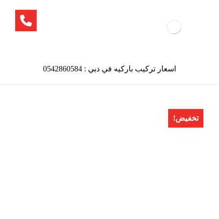
اسعار تركيب باركيه في دبي : 0542860584
تخفيض!