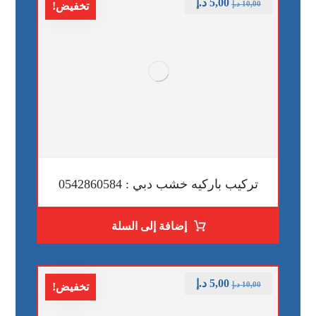
5,00
د.إ
10,00
د.إ
تخفيض!
تركيب باركيه خشب دبي : 0542860584
إضافة إلى السلة
5,00
د.إ
10,00
د.إ
تخفيض!