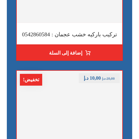
تركيب باركيه خشب عجمان : 0542860584
إضافة إلى السلة
10,00
د.إ
20,00
د.إ
تخفيض!