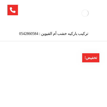
تركيب باركيه خشب أم القيوين : 0542860584
تخفيض!