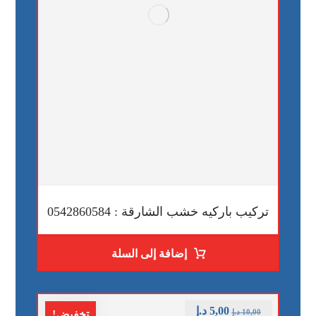
تركيب باركيه خشب الشارقة : 0542860584
إضافة إلى السلة
5,00
د.إ
10,00
د.إ
تخفيض!