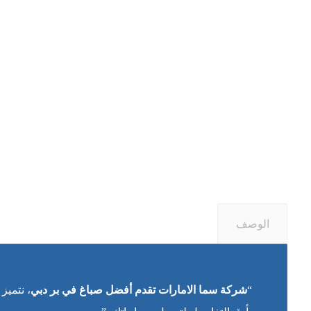
الوصف
“
شركة سما الامارات تقدم أفضل صباغ في بر دبي
، نتميز