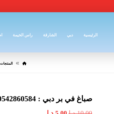
الرئيسية
دبي
الشارقة
راس الخيمة
ام
المنتجات
صباغ في بر دبي : 0542860584
10,00
د.إ
5,00
د.إ