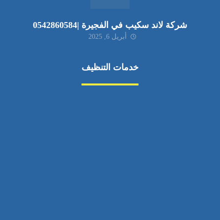
شركة لاند سكيب في الفجيرة |0542860584
أبريل 6, 2025
خدمات التنظيف
مكافحة الآفات
مركبة
بناء
غسيل سيارة
صيانة
تجاري
عادي
خدمات
الداخلية
الخارج
اتصال