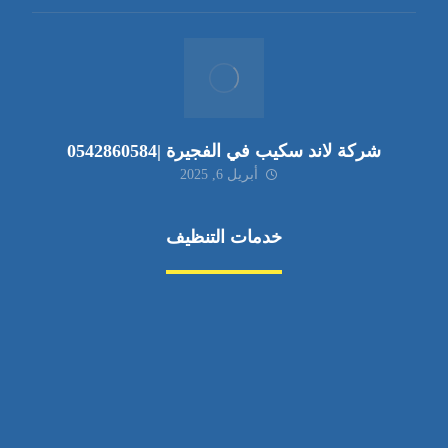
شركة لاند سكيب في الفجيرة |0542860584
أبريل 6, 2025
خدمات التنظيف
مكافحة الآفات
مركبة
بناء
غسيل سيارة
صيانة
تجاري