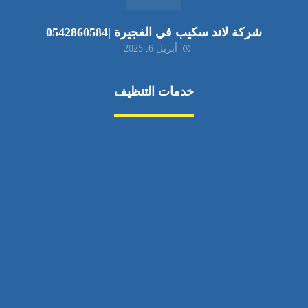
شركة لاند سكيب في الفجيرة |0542860584
أبريل 6, 2025
خدمات التنظيف
مكافحة الآفات
مركبة
بناء
غسيل سيارة
صيانة
تجاري
عادي
خدمات
الداخلية
الخارج
اتصال