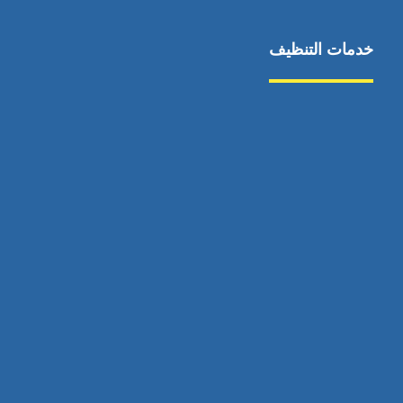
خدمات التنظيف
مكافحة الآفات
مركبة
بناء
غسيل سيارة
صيانة
تجاري
عادي
خدمات
الداخلية
الخارج
اتصال
لورم
معلومات
الخارج
خدمات
خدمات ساخنة