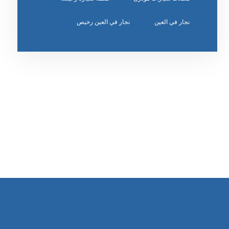
نجار في العين
نجار في العين رخيص
رقم الهاتف
0542860584