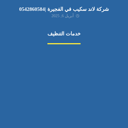
شركة لاند سكيب في الفجيرة |0542860584
أبريل 6, 2025
خدمات التنظيف
مكافحة الآفات
مركبة
بناء
غسيل سيارة
صيانة
تجاري
عادي
خدمات
الداخلية
الخارج
اتصال