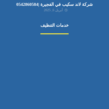
شركة لاند سكيب في الفجيرة |0542860584
أبريل 6, 2025
خدمات التنظيف
مكافحة الآفات
مركبة
بناء
غسيل سيارة
صيانة
تجاري
عادي
خدمات
الداخلية
الخارج
اتصال
لورم