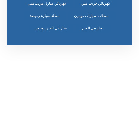
كهربائي قريب مني
كهربائي منازل قريب مني
مظلات سيارات مودرن
مظلة سيارة رخيصة
نجار في العين
نجار في العين رخيص
رقم الهاتف
0542860584