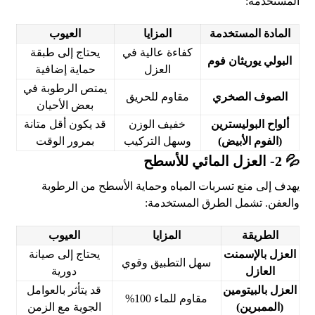
المستخدمة:
المادة المستخدمة
المزايا
العيوب
كفاءة عالية في
يحتاج إلى طبقة
البولي يوريثان فوم
العزل
حماية إضافية
يمتص الرطوبة في
الصوف الصخري
مقاوم للحريق
بعض الأحيان
ألواح البوليسترين
خفيف الوزن
قد يكون أقل متانة
(الفوم الأبيض)
وسهل التركيب
بمرور الوقت
💦 2- العزل المائي للأسطح
يهدف إلى منع تسربات المياه وحماية الأسطح من الرطوبة
والعفن. تشمل الطرق المستخدمة:
الطريقة
المزايا
العيوب
العزل بالإسمنت
يحتاج إلى صيانة
سهل التطبيق وقوي
العازل
دورية
العزل بالبيتومين
قد يتأثر بالعوامل
مقاوم للماء 100%
(الممبرين)
الجوية مع الزمن