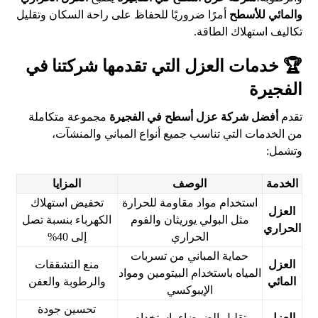
والمائي للأسطح
أمرًا ضروريًا للحفاظ على راحة السكان وتقليل
تكاليف استهلاك الطاقة.
🏆 خدمات العزل التي تقدمها شركتنا في
الفجيرة
تقدم
أفضل شركة عزل أسطح في الفجيرة
مجموعة متكاملة
من الخدمات التي تناسب جميع أنواع المباني والمنشآت،
وتشمل:
الخدمة
الوصف
المزايا
استخدام مواد مقاومة للحرارة
تخفيض استهلاك
العزل
مثل البولي يوريثان والفوم
الكهرباء بنسبة تصل
الحراري
الحراري
إلى 40%
حماية المباني من تسربات
العزل
منع التشققات
المياه باستخدام البيتومين ومواد
المائي
والرطوبة والعفن
الإيبوكسي
تحسين جودة
العزل
تقليل الضوضاء باستخدام