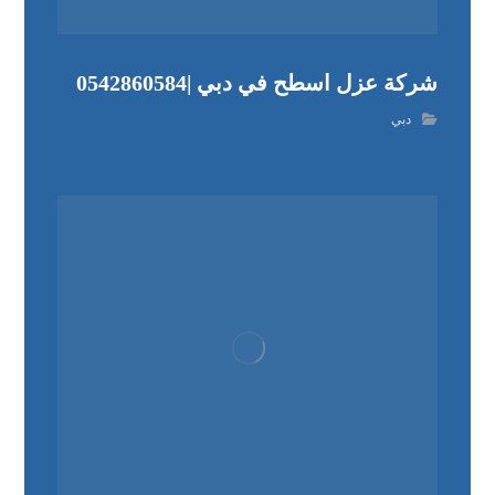
شركة عزل اسطح في دبي |0542860584
دبي