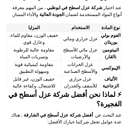
عند اختيار
شركة عزل اسطح في ابوظبي
، من المهم معرفة
أنواع المواد المستخدمة لضمان
الجودة العالية
والأداء الممتاز.
نوع المادة
الاستخدام
المزايا
الفوم بولي
خفيف الوزن، مقاوم للماء،
عزل حراري ومائي
يوريثان
وعازل قوي
البيتومين
عزل مائي للأسطح
مقاومة عالية للرطوبة
(القار)
والأرضيات
وتسربات المياه
عزل الخزانات
مقاومة كيميائية قوية
الإيبوكسي
والأسطح الصناعية
وسهولة التطبيق
الألياف
عزل حراري
خفيف الوزن، غير قابل
الزجاجية
للأسقف والجدران
للاشتعال، وكفاءة عالية
⚡ لماذا نحن أفضل شركة عزل أسطح في
الفجيرة؟
عند البحث عن
أفضل شركة عزل أسطح في الشارقة
، هناك
عدة عوامل تجعل شركتنا خيارك الأفضل: